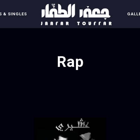
 & SINGLES
GALL
Rap